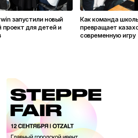
rwin запустили новый
Как команда школ
 проект для детей и
превращает казахс
в
современную игру