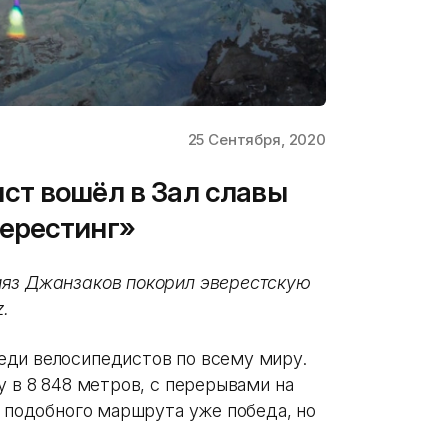
25 Сентября, 2020
ст вошёл в Зал славы
ерестинг»
ияз Джанзаков покорил эверестскую
z.
еди велосипедистов по всему миру.
у в 8 848 метров, с перерывами на
я подобного маршрута уже победа, но