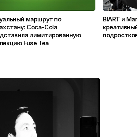
уальный маршрут по
BIART и Ma
ахстану: Coca-Cola
креативный
дставила лимитированную
подростко
лекцию Fuse Tea