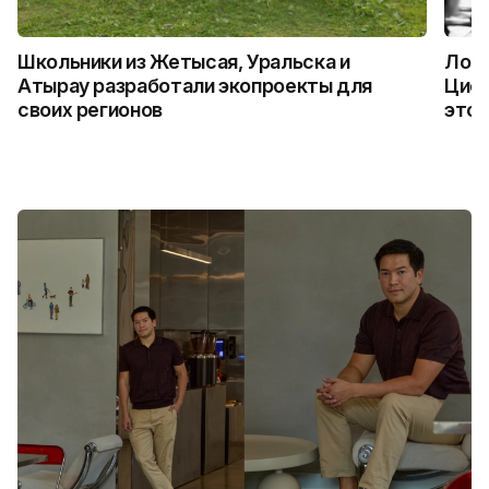
Школьники из Жетысая, Уральска и
Логи
Атырау разработали экопроекты для
Цифр
своих регионов
это 