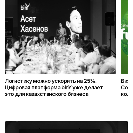
Логистику можно ускорить на 25%.
Визу
Цифровая платформа binY уже делает
Coca
это для казахстанского бизнеса
колл