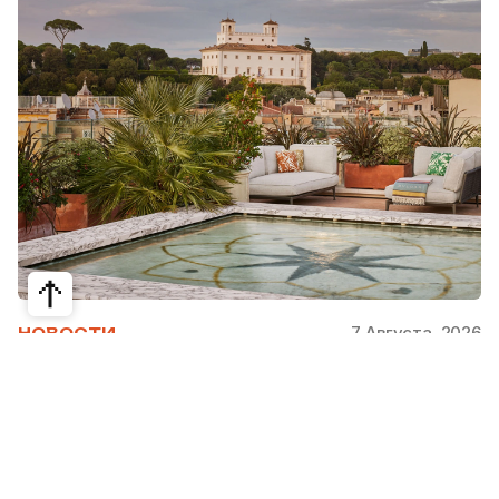
7 Августа, 2026
НОВОСТИ
Bvlgari Hotels & Resorts: флагман в
сердце Рима
Открывшийся в 2023 году Hotel Bvlgari Roma
стал девятой жемчужиной коллекции Bvlgari