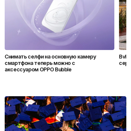
Снимать селфи на основную камеру
Bvlg
смартфона теперь можно с
сер
аксессуаром OPPO Bubble