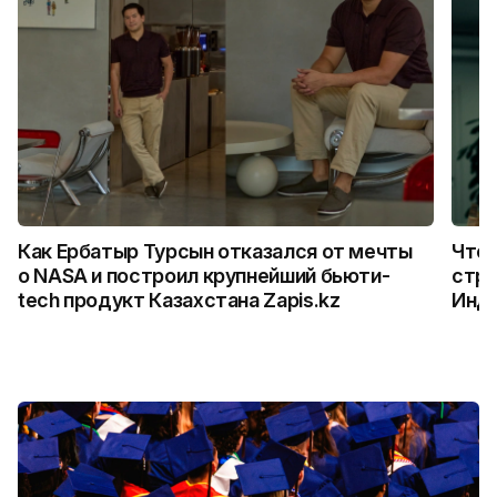
Как Ербатыр Турсын отказался от мечты
Что 
о NASA и построил крупнейший бьюти-
стро
tech продукт Казахстана Zapis.kz
Инд