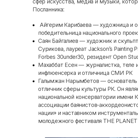
сфер искусства, медиа и музыки, кото
Посланника:
Айгерим Карибаева — художница и ос
победительница национального проек
Саян Байгалиев — художник и скульп
Сурикова, лауреат Jackson’s Painting 
Forbes 30under30, резидент Open Stud
Махаббат Есен — журналистка, теле
инфлюенсерка и отличница СМИ РК
Галымжан Нарымбетов — основатель и
отличник сферы культуры РК. Он явл
национальной консерватории имени 
ассоциации баянистов-аккордеонисто
нации» и наставником инструментал
молодежного фестиваля THE PLANET