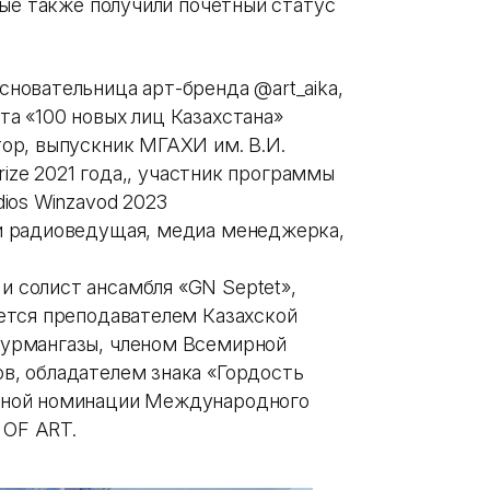
рые также получили почетный статус
новательница арт-бренда @art_aika,
та «100 новых лиц Казахстана»
тор, выпускник МГАХИ им. В.И.
Prize 2021 года,, участник программы
ios Winzavod 2023
 и радиоведущая, медиа менеджерка,
 солист ансамбля «GN Septet»,
яется преподавателем Казахской
Курмангазы, членом Всемирной
в, обладателем знака «Гордость
ьной номинации Международного
 OF ART.