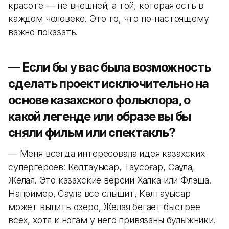
красоте — не внешней, а той, которая есть в
каждом человеке. Это то, что по-настоящему
важно показать.
— Если бы у вас была возможность
сделать проект исключительно на
основе казахского фольклора, о
какой легенде или образе вы бы
сняли фильм или спектакль?
— Меня всегда интересовала идея казахских
супергероев: Көлтауысар, Таусоғар, Саққұлақ,
Желаяқ. Это казахские версии Халка или Флэша.
Например, Саққұлақ все слышит, Көлтауысар
может выпить озеро, Желаяқ бегает быстрее
всех, хотя к ногам у него привязаны булыжники.