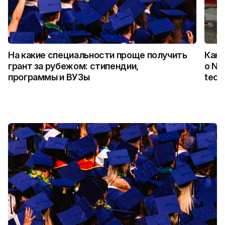
На какие специальности проще получить
Как 
грант за рубежом: стипендии,
о NA
программы и ВУЗы
tech