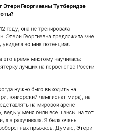
т Этери Георгиевны Тутберидзе
боты?
12 году, она не тренировала
ан. Этери Георгиевна предложила мне
, увидела во мне потенциал.
за это время многому научилась:
ятёрку лучших на первенстве России,
 когда нужно было выходить на
ри, юниорский чемпионат мира), на
редставлять на мировой арене
, ведь у меня были все шансы: на тот
, а я разучивала. Я была очень
гооборотных прыжков. Думаю, Этери