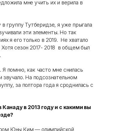
едложила мне учить их и верила в
 в группу Тутберидзе, я уже прыгала
зучивали эти элементы. Но так
иях я его только в 2019. Не хватало
. Хотя сезон 2017- 2018 в общем был
.
. Я помню, как часто мне снилась
ни звучало. На подсознательном
уппу, за полтора года я сроднилась с
Канаду в 2013 году и с какими вы
езде?
ером Юны Ким — олимпийской