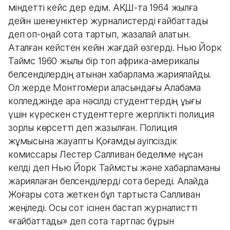
міндетті кейс дер едім. АҚШ-та 1964 жылға
дейін шенеуніктер журналистерді ғайбаттады
деп оп-оңай сотқа тартып, жазалай алатын.
Аталған кейстен кейін жағдай өзгерді. Нью Йорк
Таймс 1960 жылы бір топ африка-америкалық
белсенділердің атынан хабарлама жариялайды.
Ол жерде Монтгомери қаласындағы Алабама
колледжінде қара нәсілді студенттердің құқығы
үшін күрескен студенттерге жергілікті полиция
зорлық көрсетті деп жазылған. Полиция
жұмысына жауапты Қоғамдық қауіпсіздік
комиссары Лестер Салливан беделіме нұқсан
келді деп Нью Йорк Таймсты және хабарламаны
жариялаған белсенділерді сотқа береді. Алайда
Жоғары сотқа жеткен бұл тартыста Салливан
жеңіледі. Осы сот ісінен бастап журналистті
«ғайбаттады» деп сотқа тартпас бұрын