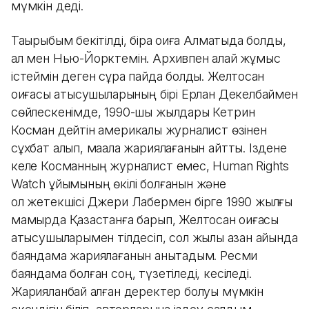
мүмкін деді.
Тақырыбым бекітілді, бірақ оқиға Алматыда болды,
ал мен Нью-Йорктемін. Архивпен қалай жұмыс
істеймін деген сұрақ пайда болды. Желтоқсан
оқиғасы қатысушыларының бірі Ерлан Декелбаймен
сөйлескенімде, 1990-шы жылдары Кетрин
Косман дейтін америкалық журналист өзінен
сұхбат алып, мақала жариялағанын айтты. Іздене
келе Косманның журналист емес, Human Rights
Watch ұйымының өкілі болғанын және
ол жетекшісі Джери Лабермен бірге 1990 жылғы
мамырда Қазақстанға барып, Желтоқсан оқиғасы
қатысушыларымен тілдесіп, сол жылы қазан айында
баяндама жариялағанын анықтадым. Ресми
баяндама болған соң, түзетіледі, кесіледі.
Жарияланбай қалған деректер болуы мүмкін