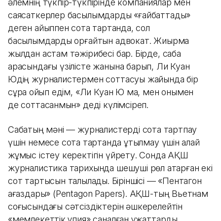
әлемнің түкпір-түкпірінде компаниялар мен
саясаткерлер басылымдарды «ғайбаттады»
деген айыппен сотқа тартқанда, сол
басылымдарды қорғайтын адвокат. Жиырма
жылдан астам тәжірибесі бар. Бірде, сабақ
арасындағы үзілісте жанына барып, Ли Куан
Юдің журналистермен соттасуы жайында бір
сұрақ қойып едім, «Ли Куан Ю ма, мен онымен
де соттасқанмын» деді күлімсіреп.
Сабақтың мәні — журналистерді сотқа тартпау
үшін немесе сотқа тартқанда ұтылмау үшін қалай
жұмыс істеу керектігін үйрету. Сонда АҚШ
журналистика тарихында шешуші рөл атқарған екі
сот тартысын талқыладық. Біріншісі — «Пентагон
қағаздары» (Pentagon Papers). АҚШ-тың Вьетнам
соғысындағы сәтсіздіктерін әшкерелейтін
«мемлекеттік құпия» саналған құжаттарды