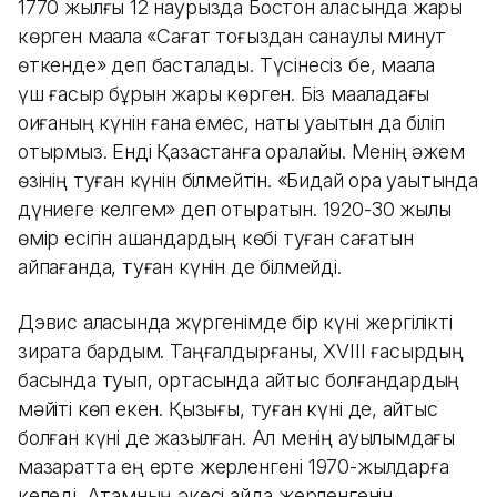
1770 жылғы 12 наурызда Бостон қаласында жарық
көрген мақала «Сағат тоғыздан санаулы минут
өткенде» деп басталады. Түсінесіз бе, мақала
үш ғасыр бұрын жарық көрген. Біз мақаладағы
оқиғаның күнін ғана емес, нақты уақытын да біліп
отырмыз. Енді Қазақстанға оралайық. Менің әжем
өзінің туған күнін білмейтін. «Бидай орақ уақытында
дүниеге келгем» деп отыратын. 1920-30 жылы
өмір есігін ашқандардың көбі туған сағатын
айпағанда, туған күнін де білмейді.
Дэвис қаласында жүргенімде бір күні жергілікті
зиратқа бардым. Таңғалдырғаны, XVIII ғасырдың
басында туып, ортасында қайтыс болғандардың
мәйіті көп екен. Қызығы, туған күні де, қайтыс
болған күні де жазылған. Ал менің ауылымдағы
мазаратта ең ерте жерленгені 1970-жылдарға
келеді. Атамның әкесі қайда жерленгенін