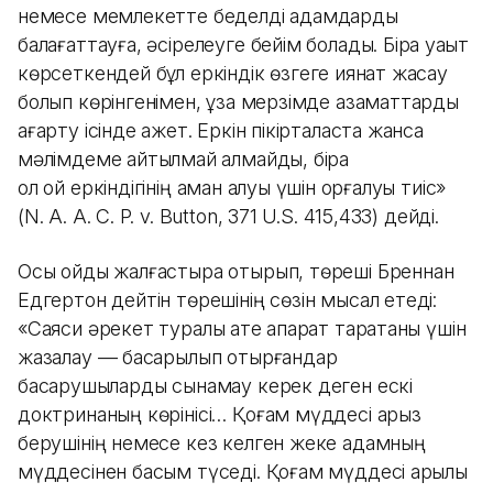
немесе мемлекетте беделді адамдарды
балағаттауға, әсірелеуге бейім болады. Бірақ уақыт
көрсеткендей бұл еркіндік өзгеге қиянат жасау
болып көрінгенімен, ұзақ мерзімде азаматтарды
ағарту ісінде қажет. Еркін пікірталаста жансақ
мәлімдеме айтылмай қалмайды, бірақ
ол ой еркіндігінің аман қалуы үшін қорғалуы тиіс»
(N. A. A. C. P. v. Button, 371 U.S. 415,433) дейді.
Осы ойды жалғастыра отырып, төреші Бреннан
Едгертон дейтін төрешінің сөзін мысал етеді:
«Саяси әрекет туралы қате ақпарат таратқаны үшін
жазалау — басқарылып отырғандар
басқарушыларды сынамау керек деген ескі
доктринаның көрінісі… Қоғам мүддесі арыз
берушінің немесе кез келген жеке адамның
мүддесінен басым түседі. Қоғам мүддесі арқылы