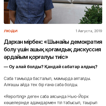
1 Августа, 2019
ЛЮДИ
Дархан Өмірбек: «Шынайы демократия
болу үшін ашық қоғамдық дискуссия
әрдайым қорғалуы тиіс»
— Оқу қалай болды? Қандай сабақтар алдың?
Сабақ тамызда басталып, мамырда аяқталды.
Алғашқы айда тек бір ғана сабақ болды.
«Reporting» деген сабақ аясында Нью-Йорк
көшелерінде адамдармен тіл табысып, тақырып