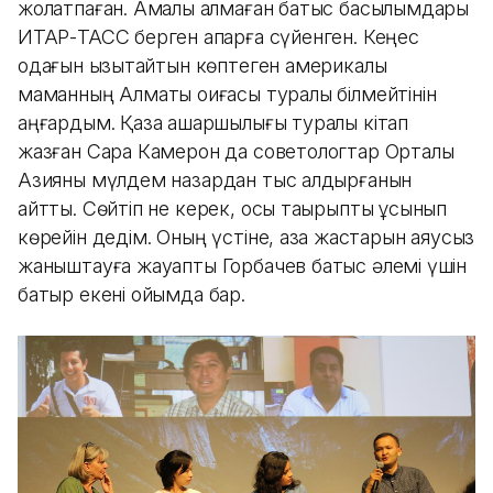
жолатпаған. Амалы қалмаған батыс басылымдары
ИТАР-ТАСС берген ақпарға сүйенген. Кеңес
одағын қызықтайтын көптеген америкалық
маманның Алматы оқиғасы туралы білмейтінін
аңғардым. Қазақ ашаршылығы туралы кітап
жазған Сара Камерон да советологтар Орталық
Азияны мүлдем назардан тыс қалдырғанын
айтты. Сөйтіп не керек, осы тақырыпты ұсынып
көрейін дедім. Оның үстіне, қазақ жастарын аяусыз
жаныштауға жауапты Горбачев батыс әлемі үшін
батыр екені ойымда бар.