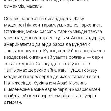
білмейміз, мысалы.
Осы екі нәрсе қатты ойландырды. Жазу
мәдениетінің кең тарамауы, көшпелі өркениет,
Сталиннің зұлым саясаты тарихымызды тануға
үлкен кедергі келтіргенін ұқтым. Ағылшындар да,
америкалықтар да қайда барса да күнделік
толтырып жүрген. Күннің қандай болғаны, кіммен
кездескені, оқиғаның қай уақытта болғаны — бәрін
жазып жүрген. Сол күнделіктер уақыт өте
таптырмас дерекке айналған. Күнделік жазу
мәдениеті еврейлерде де жақсы тараған екен.
Нәтижесінде, бүкіл әлем Араб-Израиль
шиеленесіне көбіне еврейлердің көзқарасымен
қарайды, өйткені олар өз өмірін қағазға түсіріп
отырған.