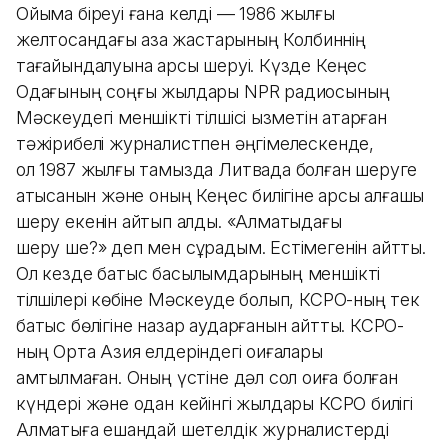
Ойыма біреуі ғана келді — 1986 жылғы
желтоқсандағы қазақ жастарының Колбиннің
тағайындалуына қарсы шеруі. Күзде Кеңес
Одағының соңғы жылдары NPR радиосының
Мәскеудегі меншікті тілшісі қызметін атқарған
тәжірибелі журналистпен әңгімелескенде,
ол 1987 жылғы тамызда Литвада болған шеруге
қатысқанын және оның Кеңес билігіне қарсы алғашқы
шеру екенін айтып қалды. «Алматыдағы
шеру ше?» деп мен сұрадым. Естімегенін айтты.
Ол кезде батыс басылымдарының меншікті
тілшілері көбіне Мәскеуде болып, КСРО-ның тек
батыс бөлігіне назар аударғанын айтты. КСРО-
ның Орта Азия елдеріндегі оқиғалары
қамтылмаған. Оның үстіне дәл сол оқиға болған
күндері және одан кейінгі жылдары КСРО билігі
Алматыға ешқандай шетелдік журналистерді