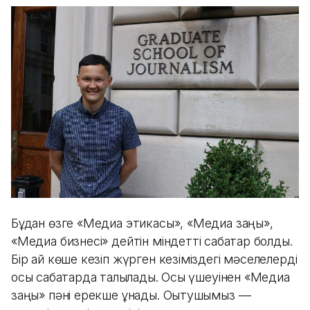
Бұдан өзге «Медиа этикасы», «Медиа заңы»,
«Медиа бизнесі» дейтін міндетті сабақтар болды.
Бір ай көше кезіп жүрген кезіміздегі мәселелерді
осы сабақтарда талқыладық. Осы үшеуінен «Медиа
заңы» пәні ерекше ұнады. Оқытушымыз —