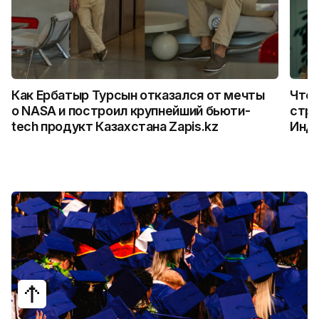
Как Ербатыр Турсын отказался от мечты
Что 
о NASA и построил крупнейший бьюти-
стро
tech продукт Казахстана Zapis.kz
Инд