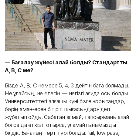
— Бағалау жүйесі қалай болды? Стандартты
A, B, C ме?
Бізде A, B, C немесе 5, 4, 3 дейтін баға болмады.
Не құлайсың, не өтесің — негізгі қағида осы болды.
Университеттегі алғашқы күні бізге «қорықпаңдар,
бәрің аман-есен бітіріп шығасыңдар» деп
жұбатып қойды. Сабақтан қалмай, тапсырманы қалай
болса да өткізіп отырсақ, құламайтынымызды
білдік. Бағаның төрт түрі болды: fail, low pass,