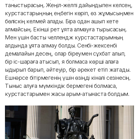
таныстырасың. Жеңіл-желпі дайындықпен келсең,
курстастарыңның еңбегін көріп, өз жұмысыңмен
бөліскің келмей қалады. Бірақ одан қашып кете
алмайсың. Екінші рет ұятқа қалмауға тырысасың.
Мен үшін басты челлендж курстастарымның
алдында ұятқа қалмау болды. Сенбі-жексенбі
демалайын десең, олар біреумен сұхбат алып,
бір іс-шараға қатысып, я болмаса көрші қалаға
қыдырып барып, әйтеуір, бір әрекет етіп жатады.
Ешнәрсе бітірмегенің үшін өзіңді кінәлі сезінесің.
Тыныс алуға мүмкіндік бермегені болмаса,
курстастарымен жақсы қарым-қатынаста болдым.