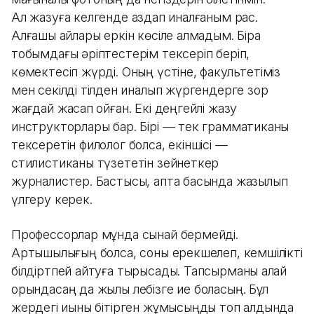
Ал жазуға келгенде аздап қиналғаным рас.
Алғашқы айлары еркін көсіле алмадым. Бірақ
тобымдағы әріптестерім тексеріп беріп,
көмектесіп жүрді. Оның үстіне, факультетіміз
мен секілді тілден қиналып жүргендерге зор
жағдай жасап қойған. Екі деңгейлі жазу
инструкторлары бар. Бірі — тек грамматиканы
тексеретін филолог болса, екіншісі —
cтилистиканы түзететін зейнеткер
журналистер. Бастысы, апта басында жазылып
үлгеру керек.
Профессорлар мұнда сынай бермейді.
Артықшылығың болса, соны ерекшелеп, кемшілікті
білдіртпей айтуға тырысады. Тапсырманы қалай
орындасаң да жылы лебізге ие боласың. Бұл
жердегі қиыны бітірген жұмысыңды топ алдында