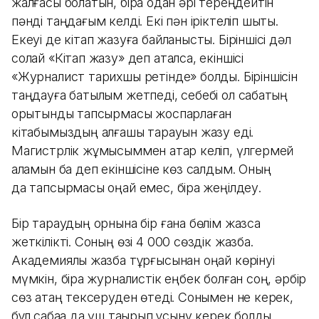
жалғасы болатын, бірақ одан әрі тереңдейтін
пәнді таңдағым келді. Екі пән іріктеліп шықты.
Екеуі де кітап жазуға байланысты. Біріншісі дәл
солай «Кітап жазу» деп аталса, екіншісі
«Журналист тарихшы ретінде» болды. Біріншісін
таңдауға батылым жетпеді, себебі ол сабақтың
қорытынды тапсырмасы жоспарлаған
кітабымыздың алғашқы тарауын жазу еді.
Магистрлік жұмысыммен қатар келіп, үлгермей
қаламын ба деп екіншісіне көз салдым. Оның
да тапсырмасы оңай емес, бірақ жеңілдеу.
Бір тараудың орнына бір ғана бөлім жазсақ
жеткілікті. Соның өзі 4 000 сөздік жазба.
Академиялық жазба тұрғысынан оңай көрінуі
мүмкін, бірақ журналистік еңбек болған соң, әрбір
сөз қатаң тексеруден өтеді. Cонымен не керек,
бұл сабаққа да үш тақырып ұсыну керек болды.