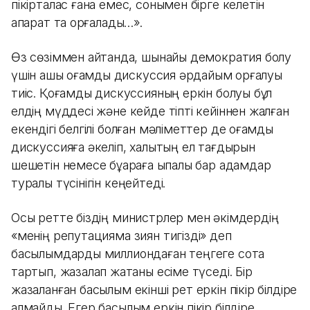
пікірталас ғана емес, сонымен бірге келетін
ақпарат та қорғалады…».
Өз сөзіммен айтқанда, шынайы демократия болу
үшін ашық қоғамдық дискуссия әрдайым қорғалуы
тиіс. Қоғамдық дискуссияның еркін болуы бұл
елдің мүддесі және кейде тіпті кейіннен жалған
екендігі белгілі болған мәліметтер де қоғамдық
дискуссияға әкеліп, халықтың ел тағдырын
шешетін немесе бұқараға ықпалы бар адамдар
туралы түсінігін кеңейтеді.
Осы ретте біздің министрлер мен әкімдердің
«менің репутацияма зиян тигізді» деп
басылымдарды миллиондаған теңгеге сотқа
тартып, жазалап жатқаны есіме түседі. Бір
жазаланған басылым екінші рет еркін пікір білдіре
алмайды. Егер басылым еркін пікір білдіре