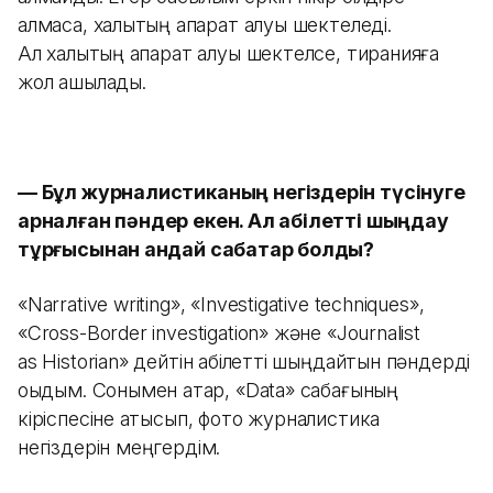
алмаса, халықтың ақпарат алуы шектеледі.
Ал халықтың ақпарат алуы шектелсе, тиранияға
жол ашылады.
— Бұл журналистиканың негіздерін түсінуге
арналған пәндер екен. Ал қабілетті шыңдау
тұрғысынан қандай сабақтар болды?
«Narrative writing», «Investigative techniques»,
«Cross-Border investigation» және «Journalist
as Historian» дейтін қабілетті шыңдайтын пәндерді
оқыдым. Сонымен қатар, «Data» сабағының
кіріспесіне қатысып, фото журналистика
негіздерін меңгердім.