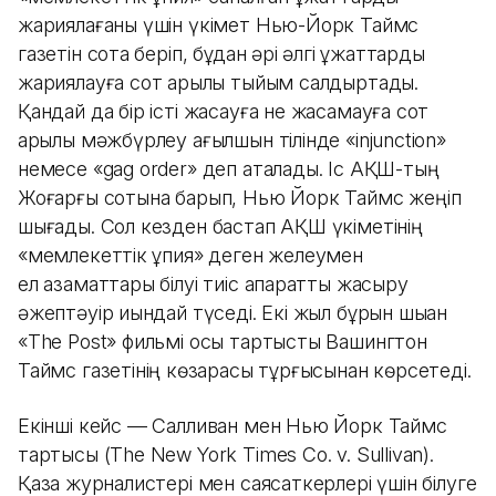
жариялағаны үшін үкімет Нью-Йорк Таймс
газетін сотқа беріп, бұдан әрі әлгі құжаттарды
жариялауға сот арқылы тыйым салдыртады.
Қандай да бір істі жасауға не жасамауға сот
арқылы мәжбүрлеу ағылшын тілінде «injunction»
немесе «gag order» деп аталады. Іс АҚШ-тың
Жоғарғы сотына барып, Нью Йорк Таймс жеңіп
шығады. Сол кезден бастап АҚШ үкіметінің
«мемлекеттік құпия» деген желеумен
ел азаматтары білуі тиіс ақпаратты жасыру
әжептәуір қиындай түседі. Екі жыл бұрын шыққан
«The Post» фильмі осы тартысты Вашингтон
Таймс газетінің көзқарасы тұрғысынан көрсетеді.
Екінші кейс — Салливан мен Нью Йорк Таймс
тартысы (The New York Times Co. v. Sullivan).
Қазақ журналистері мен саясаткерлері үшін білуге