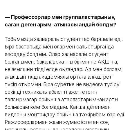
— Профессорлар мен группаластарының
саған деген қарым-қатынасы қандай болды?
Тобымызда халықаралық студенттер баршылық еді.
Бірақ бастапқыда мен олармен салыстырғанда
әлсіздеу болдым. Олар халықаралық студент
болғанымен, бакалавриаттық білімін не АҚШ-та,
не ағылшын тілді елде оқығандар. Ал мен болсам,
ағылшын тілді академиялық ортаға алғаш рет
түсіп отырмын. Бірақ суретке не видеоға түсіру
секілді техникалық қабілетті қажет ететін
тапсырмалар бойынша қатарластарымнан артық
болмасам кем болмадым. Қанша дегенмен
видеоны монтаждау бойынша тәжірибем бар еді.
Режиссерлермен жақын жұмыс істеген соң
мағыналы фотоның да негіздерін білетінмін.