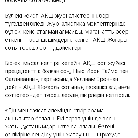
бойынша сотқа бермейді.
Бұл екі кейсті АҚШ журналистерінің бәрі
түгелдей біледі. Журналистика мектептерінде
бұл екі кейс аталмай қалмайды. Маған қатты әсер
еткені — осы шешімдерге келген АҚШ Жоғары
соты төрешілерінің дәйектері.
Бір-екі мысал келтіре кетейін. АҚШ сот жүйесі
прецеденттік болған соң, Нью Йорк Таймс пен
Салливанның тартысында Уиллиам Бреннан
дейтін АҚШ Жоғарғы сотының төрешісі алдыңғы
сот істеріндегі төрешілердің пікірлерін келтіреді.
«Дін мен саясат әлемінде өткір қарама-
қайшылықтар болады. Екі тарап үшін де қарсы
жақтың ұстанымдары қате саналады. Өзгені
өз пікіріне сендіру үшін жақтаушы … шіркеуде