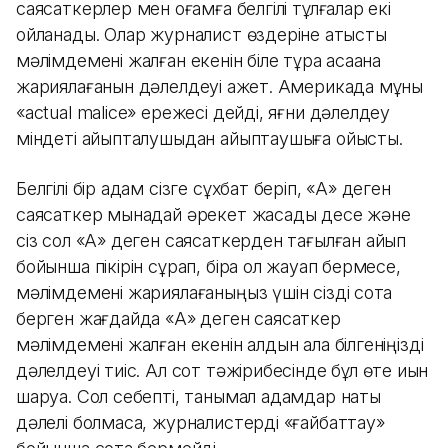
саясаткерлер мен қоғамға белгілі тұлғалар екі
ойланады. Олар журналист өздеріне қатысты
мәлімдемені жалған екенін біле тұра қасақана
жариялағанын дәлелдеуі қажет. Америкада мұны
«actual malice» ережесі дейді, яғни дәлелдеу
міндеті айыпталушыдан айыптаушыға ойысты.
Белгілі бір адам сізге сұхбат беріп, «А» деген
саясаткер мынадай әрекет жасады десе және
сіз сол «А» деген саясаткерден тағылған айып
бойынша пікірін сұрап, бірақ ол жауап бермесе,
мәлімдемені жариялағаныңыз үшін сізді сотқа
берген жағдайда «А» деген саясаткер
мәлімдемені жалған екенін алдын ала білгеніңізді
дәлелдеуі тиіс. Ал сот тәжірибесінде бұл өте қиын
шаруа. Сол себепті, танымал адамдар нақты
дәлелі болмаса, журналистерді «ғайбаттау»