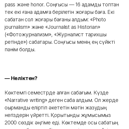
pass және honor. Cоңғысы — 16 адамдық топтан
тек екі ғана адамға берілетін жоғары баға. Екі
сабақтан сол жоғары бағаны алдым: «Photo
journalism» және «Journalist as Historian»
(«Фотожурнализм», «Журналист тарихшы
ретінде») сабақтары. Соңғысы менің ең сүйікті
пәнім болды.
— Неліктен?
Көктемгі семестрде алған сабағым. Күзде
«Narrative writing» деген сабақ алдым. Ол жерде
оқырманды еліртіп әкететін мәтін жазудың
негіздерін үйретті. Қорытынды жұмысымыз
2000 сөздік әңгіме еді. Көктемде осы сабақтың