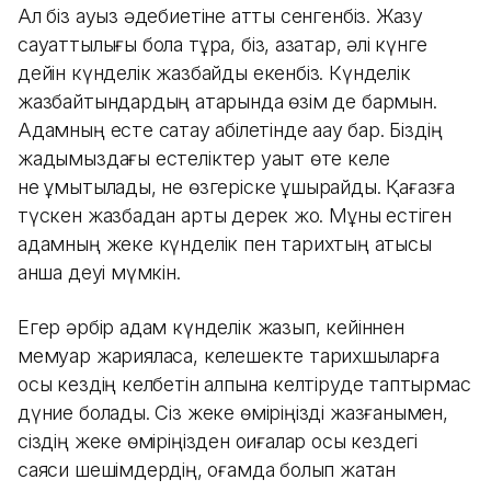
Ал біз ауыз әдебиетіне қатты сенгенбіз. Жазу
сауаттылығы бола тұра, біз, қазақтар, әлі күнге
дейін күнделік жазбайды екенбіз. Күнделік
жазбайтындардың қатарында өзім де бармын.
Адамның есте сақтау қабілетінде ақау бар. Біздің
жадымыздағы естеліктер уақыт өте келе
не ұмытылады, не өзгеріске ұшырайды. Қағазға
түскен жазбадан артық дерек жоқ. Мұны естіген
адамның жеке күнделік пен тарихтың қатысы
қанша деуі мүмкін.
Егер әрбір адам күнделік жазып, кейіннен
мемуар жарияласа, келешекте тарихшыларға
осы кездің келбетін қалпына келтіруде таптырмас
дүние болады. Сіз жеке өміріңізді жазғанымен,
сіздің жеке өміріңізден оқиғалар осы кездегі
саяси шешімдердің, қоғамда болып жатқан