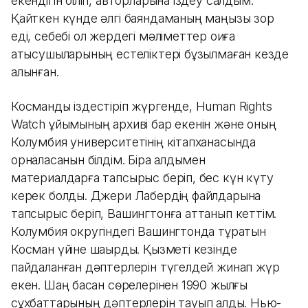
екендігін біліп, авторларына іздеу салдым.
Қайткен күнде әлгі баяндаманың маңызы зор
еді, себебі ол жердегі мәліметтер оқиға
қатысушыларының естеліктері бұзылмаған кезде
алынған.
Косманды іздестіріп жүргенде, Human Rights
Watch ұйымының архиві бар екенін және оның
Колумбия университетінің кітапханасында
орналасқанын білдім. Бірақ алдымен
материалдарға тапсырыс беріп, бес күн күту
керек болды. Джери Лабердің файлдарына
тапсырыс беріп, Вашингтонға аттанып кеттім.
Колумбия округіндегі Вашингтонда тұратын
Косман үйіне шақырды. Қызметі кезінде
пайдаланған дәптерлерін түгелдей жинап жүр
екен. Шаң басқан сөрелерінен 1990 жылғы
сұхбаттарының дәптерлерін тауып алдық. Нью-