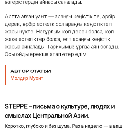
өзгерістердің айнасы саналады.
Артта қалған уақыт — қараңғы кеңістік те, әрбір
дерек, әрбір естелік сол қараңғы кеңістіктегі
жарық нүкте. Неғұрлым көп дерек болса, көп
жеке естеліктер болса, әлгі қараңғы кеңістік
жарыққа айналады. Тарихымыз ұрпаққа аян болады.
Осы ойды ерекше атап өтер едім.
АВТОР СТАТЬИ
Молдир Мухит
STEPPE – письма о культуре, людях и
смыслах Центральной Азии.
Коротко, глубоко и без шума. Раз в неделю — в ваш