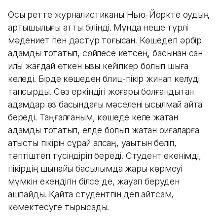
Осы ретте журналистиканы Нью-Йоркте оқудың
артықшылығы қатты білінді. Мұнда неше түрлі
мәдениет пен дәстүр тоғысқан. Көшедегі әрбір
адамды тоқтатып, сөйлесе кетсең, басынан сан
қилы жағдай өткен қызық кейіпкер болып шыға
келеді. Бірде көшеден блиц-пікір жинап келуді
тапсырды. Сөз еркіндігі жоғары болғандықтан
адамдар өз басындағы мәселені қысылмай айта
береді. Таңғалғаным, көшеде келе жатқан
адамды тоқтатып, елде болып жатқан оқиғаларға
қатысты пікірін сұрай қалсаң, уақытын бөліп,
тәптіштеп түсіндіріп береді. Студент екенімді,
пікірдің шынайы басылымда жарық көрмеуі
мүмкін екендігін білсе де, жауап беруден
қашпайды. Қайта студентпін деп айтсам,
көмектесуге тырысады.