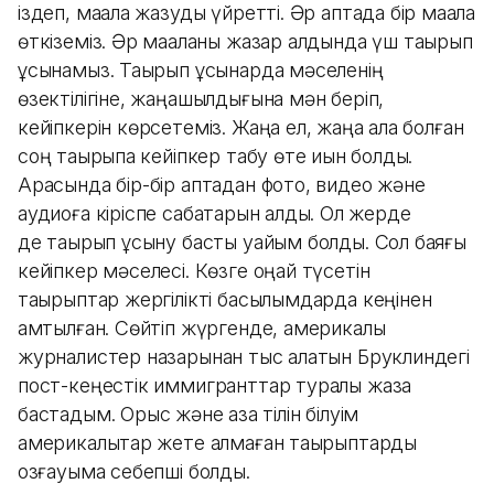
іздеп, мақала жазуды үйретті. Әр аптада бір мақала
өткіземіз. Әр мақаланы жазар алдында үш тақырып
ұсынамыз. Тақырып ұсынарда мәселенің
өзектілігіне, жаңашылдығына мән беріп,
кейіпкерін көрсетеміз. Жаңа ел, жаңа қала болған
соң тақырыпқа кейіпкер табу өте қиын болды.
Арасында бір-бір аптадан фото, видео және
аудиоға кіріспе сабақтарын алдық. Ол жерде
де тақырып ұсыну басты уайым болды. Сол баяғы
кейіпкер мәселесі. Көзге оңай түсетін
тақырыптар жергілікті басылымдарда кеңінен
қамтылған. Сөйтіп жүргенде, америкалық
журналистер назарынан тыс қалатын Бруклиндегі
пост-кеңестік иммигранттар туралы жаза
бастадым. Орыс және қазақ тілін білуім
америкалықтар жете алмаған тақырыптарды
қозғауыма себепші болды.