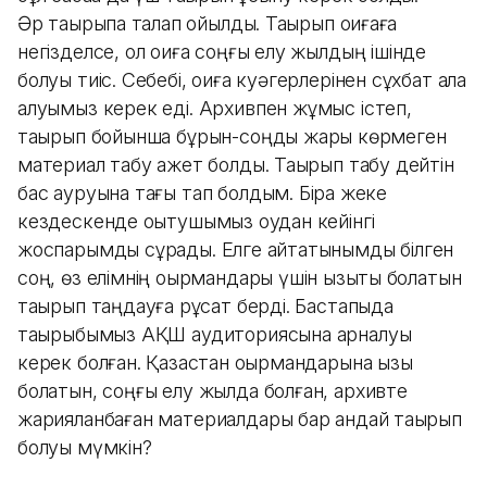
Әр тақырыпқа талап қойылды. Тақырып оқиғаға
негізделсе, ол оқиға соңғы елу жылдың ішінде
болуы тиіс. Себебі, оқиға куәгерлерінен сұхбат ала
алуымыз керек еді. Архивпен жұмыс істеп,
тақырып бойынша бұрын-соңды жарық көрмеген
материал табу қажет болды. Тақырып табу дейтін
бас ауруына тағы тап болдым. Бірақ жеке
кездескенде оқытушымыз оқудан кейінгі
жоспарымды сұрады. Елге қайтатынымды білген
соң, өз елімнің оқырмандары үшін қызықты болатын
тақырып таңдауға рұқсат берді. Бастапқыда
тақырыбымыз АҚШ аудиториясына арналуы
керек болған. Қазақстан оқырмандарына қызық
болатын, соңғы елу жылда болған, архивте
жарияланбаған материалдары бар қандай тақырып
болуы мүмкін?