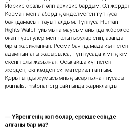
Йоркке оралып әлгі архивке бардым. Ол жерден
Косман мен Лабердің өңделмеген түпнұсқа
баяндамасын тауып алдым. Түпнұсқа Human
Rights Watch ұйымына маусым айында жіберілсе,
оған түзетулер мен толықтырулар еніп, қазанда
бір-ақ жарияланған. Ресми баяндамада көптеген
адамның аты жасырылса, түп нұсқада кімнің кім
екені толық жазылған. Осылайша күтпеген
жерден, екі көзден екі материал таптым.
Қорытынды жұмысымның қысқартылған нұсқасы
journalist-historian.org сайтында жарияланды.
— Үйренгенің көп болар, ерекше есіңде
қалғаны бар ма?