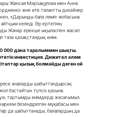
лары Жансая Мирзақұлова мен Анна
ордиенко және өте талантты дизайнер
кен, «Дарынды бала әлемі» жобасына
 айтқым келеді. Әр ертегінің
арды Жанар ерекше ықыласпен жасап
л таза қазақстандық өнім.
10 000 дана таралыммен шықты.
 ететін инвестиция. Дижитал әлем
 кітаптар қызық болмайды деген ой
Әсіресе аналарды шабыттандырсақ
жол бастайтын түпсіз қазына.
ауи, тартымды өнімдерді жасағымыз
, көркем безендірілген мұқабасы мен
налар да шабыттанады, балалардың да