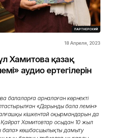
ПАРТНЕРСКИЙ
18 Апреля, 2023
гүл Хамитова қазақ
емі» аудио ертегілерін
ова балаларға арналаған көрнекті
оптастырылған «Дарынды бала әлемін»
ң алғашқы кішкентай оқырмандарын да
н Қайрат Хамитовтар осыдан 10 жыл
ы бала» көшбасшылықты дамыту