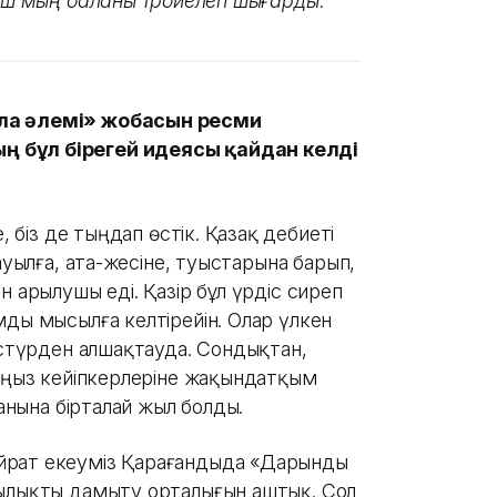
 үш мың баланы тәрбиелеп шығарды.
ала әлемі» жобасын ресми
ң бұл бірегей идеясы қайдан келді
, біз де тыңдап өстік. Қазақ әдебиеті
ауылға, ата-әжесіне, туыстарына барып,
н арылушы еді. Қазір бұл үрдіс сиреп
мды мысылға келтірейін. Олар үлкен
әстүрден алшақтауда. Сондықтан,
 аңыз кейіпкерлеріне жақындатқым
ғанына бірталай жыл болды.
йрат екеуміз Қарағандыда «Дарынды
шылықты дамыту орталығын аштық. Сол