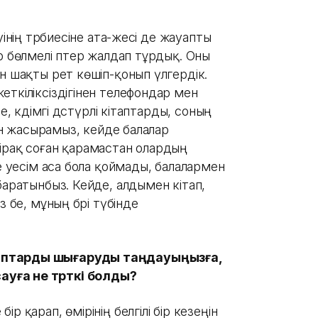
інің тәрбиесіне ата-әжесі де жауапты
р бөлмелі пәтер жалдап тұрдық. Оны
н шақты рет көшіп-қонып үлгердік.
ткіліксіздігінен телефондар мен
, кәдімгі дәстүрлі кітаптарды, соның
сін жасырамыз, кейде балалар
ірақ соған қарамастан олардың
е әуесім аса бола қоймады, балалармен
баратынбыз. Кейде, алдымен кітап,
 бе, мұның бәрі түбінде
таптарды шығаруды таңдауыңызға,
уға не түрткі болды?
 қарап, өмірінің белгілі бір кезеңін