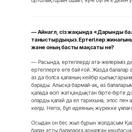
орталықтарын ашып, күні бүгінге дейін
— Айнагүл, сіз жақында «Дарынды б
таныстырдыңыз. Ертегілер жинағыны
және оның басты мақсаты не?
— Расында, ертегілерді ата-әжелеріміз де
ертегілерге өте бай ғой. Жазда балалар 
аз да болса қаланың кейбір қылықтарына
барады. Алысқа бармай-ақ, өз балалары
қалада өсіп жатқандықтан бірте-бірте д
оларды қалай да ел тарихына, эпос пен
келді. Негізі, бұл идеяның жүрекке ұяла
Осыдан он бес жыл бұрын жолдасым Қа
бала» атты балаларға арналған көшбас