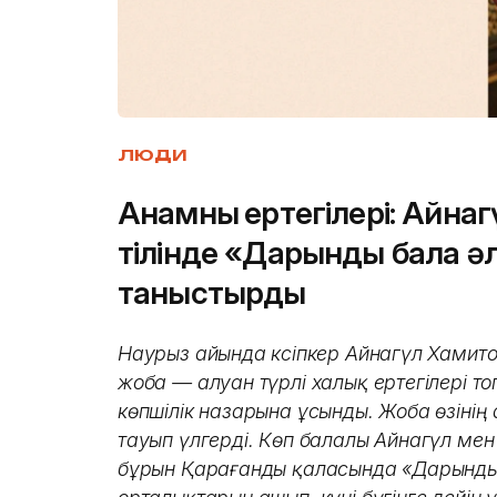
ЛЮДИ
Анамның ертегілері: Айна
тілінде «Дарынды бала әл
таныстырды
Наурыз айында кәсіпкер Айнагүл Хамит
жоба — алуан түрлі халық ертегілері т
көпшілік назарына ұсынды. Жоба өзіні
тауып үлгерді. Көп балалы Айнагүл ме
бұрын Қарағанды ​​қаласында «Дарынд