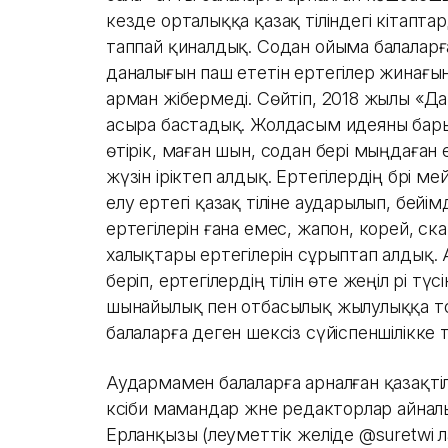
кезде орталыққа қазақ тіліндегі кітапта
таппай қиналдық. Содан ойыма балаларғ
даналығын паш ететін ертегілер жинағы
арман жібермеді. Сөйтіп, 2018 жылы «Д
асыра бастадық. Жолдасым идеяны бары
өтірік, маған шын, содан бері мыңдаған 
жүзін іріктеп алдық. Ертегілердің бәрі ме
елу ертегі қазақ тіліне аударылып, бейімд
ертегілерін ғана емес, жапон, корей, ска
халықтары ертегілерін сұрыптап алдық.
беріп, ертегілердің тілін өте жеңіл әрі т
шынайылық пен отбасылық жылулыққа тол
балаларға деген шексіз сүйіспеншілікке 
Аудармамен балаларға арналған қазақтіл
кәсіби мамандар және редакторлар айн
Ерланқызы (әлеуметтік желіде @suretwi