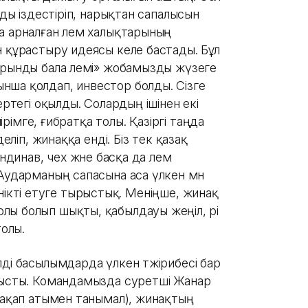
рды іздестіріп, нарықтан сапалысын
а арналған әлем халықтарының
н құрастыру идеясы келе бастады. Бұл
арынды бала әлемі» жобамызды жүзеге
нша қолдап, инвестор болды. Сізге
ертегі оқылды. Солардың ішінен екі
йірімге, ғибратқа толы. Қазіргі таңда
еліп, жинаққа енді. Біз тек қазақ
ндинав, чех және басқа да әлем
 Аударманың сапасына аса үлкен мән
үсінікті етуге тырыстық. Меніңше, жинақ
ы болып шықты, қабылдауы жеңіл, әрі
толы.
ді басылымдарда үлкен тәжірибесі бар
алысты. Командамызда суретші Жанар
 лақап атымен танымал), жинақтың