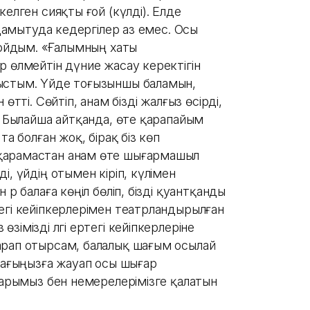
елген сияқты ғой (күлді). Елде
 дамытуда кедергілер аз емес. Осы
 қойдым. «Ғалымның хаты
р өлмейтін дүние жасау керектігін
ыстым. Үйде тоғызыншы баламын,
өтті. Сөйтіп, анам бізді жалғыз өсірді,
. Былайша айтқанда, өте қарапайым
та болған жоқ, бірақ біз көп
қарамастан анам өте шығармашыл
, үйдің отымен кіріп, күлімен
әр балаға көңіл бөліп, бізді қуантқанды
егі кейіпкерлерімен театрландырылған
імізді әлгі ертегі кейіпкерлеріне
Қарап отырсам, балалық шағым осылай
ұрағыңызға жауап осы шығар
ларымыз бен немерелерімізге қалатын