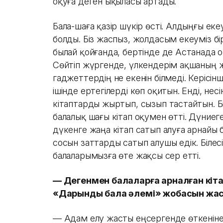
оқуға деген ықыласы артады.
Бала-шаға қазір шүкір өсті. Алдыңғы екеу
болды. Біз жаспыз, жолдасым екеуміз бі
былай қойғанда, бертінде де Астанада о
Сөйтіп жүргенде, үлкендерім ақшаның же
гаджеттердің не екенін білмеді. Керісінше
ішінде ертегілерді көп оқитын. Енді, не
кітаптарды жыртып, сызып тастайтын. Б
балалық шағы кітап оқумен өтті. Дүниег
дүкенге жаңа кітап сатып алуға арнайы 
сосын заттарды сатып алушы едік. Білесіз
балаларымызға өте жақсы әсер етті.
— Дегенмен балаларға арналған кі
«Дарынды бала әлемі» жобасын жаса
— Адам елу жасты еңсергенде өткеніне бір