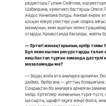
редакторы Гүлзия Сейітова, корректор
Шабалдина, креативті бастаушы Олеся Г
Айдос Кенебаев болды. Аянбай еңбек ет
қосқан елеулі үлестері үшін оларға алғыс
мазмұнын, мәнін ашатын иллюстрациял
отырды. Қазақстанда басылды, жалпы бұ
— Ертегі жинақтарының әрбір томы 
Бұл үлкен күш пен ресурстарды талап
көш бастап тұрған заманда дәстүрлі
мазаламады ма?
— Біздің жоба ата-аналарға арналған. 
дейміз. Әрбір ана — ұлттың болашағына 
Сондықтан біз аналарға арналған заман
келді. Ертегілер жинағының түрлі-түсті
іші-сырты, шрифті оқуға жеңіл болса, а