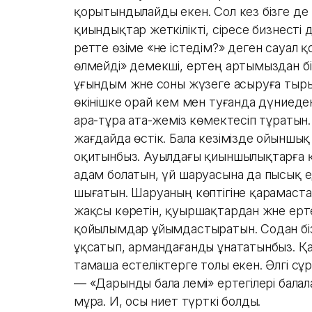
қорытындылайды екен. Сол кез бізге де к
қиындықтар жеткілікті, әсіресе бизнесті
ретте өзіме «не істедім?» деген сауал
өлмейді» демекші, ертең артымыздан бі
ұғындым және соны жүзеге асыруға тыр
өкінішке орай әкем мен туғанда дүниеден 
ара-тұра ата-әжеміз көмектесіп тұратын
жағдайда өстік. Бала кезімізде ойыншық 
оқитынбыз. Ауылдағы қиыншылықтарға 
адам болатын, үй шаруасына да пысық еді
шығатын. Шаруаның көптігіне қарамастан 
жақсы көретін, қуыршақтардан және ерт
қойылымдар ұйымдастыратын. Содан біз өз
ұқсатып, армандағанды ​​ұнататынбыз. 
тамаша естеліктерге толы екен. Әлгі с
— «Дарынды бала әлемі» ертегілері бала
мұра. Иә, осы ниет түрткі болды.