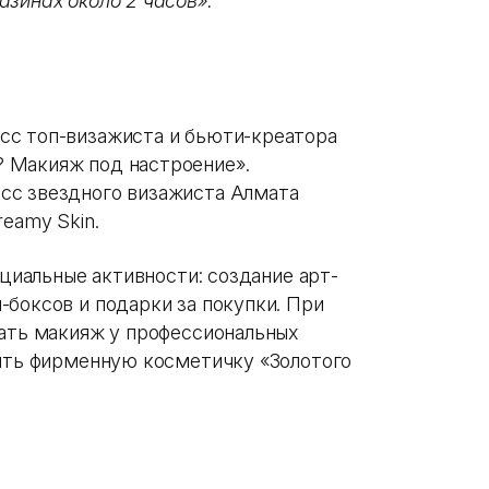
азинах около 2 часов».
сс топ-визажиста и бьюти-креатора
? Макияж под настроение».
сс звездного визажиста Алмата
reamy Skin.
ециальные активности: создание арт-
-боксов и подарки за покупки. При
лать макияж у профессиональных
чить фирменную косметичку «Золотого