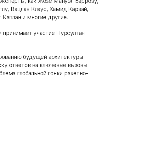
эксперты, как Жозе Мануэл Баррозу,
у, Вацлав Клаус, Хамид Карзай,
Каплан и многие другие.
» принимает участие Нурсултан
ированию будущей архитектуры
ску ответов на ключевые вызовы
облема глобальной гонки ракетно-