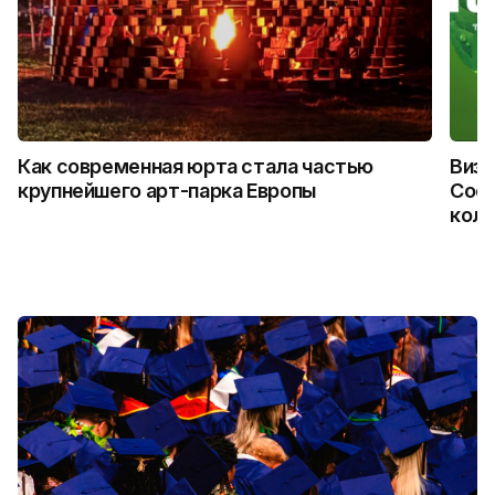
Как современная юрта стала частью
Визу
крупнейшего арт-парка Европы
Coca
колл