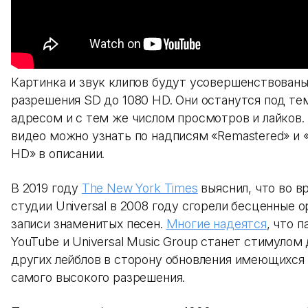
Картинка и звук клипов будут усовершенствованы
разрешения SD до 1080 HD. Они останутся под те
адресом и с тем же числом просмотров и лайков.
видео можно узнать по надписям «Remastered» и «
HD» в описании.
В 2019 году
The New York Times
выяснил, что во в
студии Universal в 2008 году сгорели бесценные 
записи знаменитых песен.
Многие надеятся
, что 
YouTube и Universal Music Group станет стимулом 
других лейблов в сторону обновления имеющихся
самого высокого разрешения.