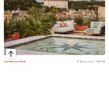
7 Августа, 2026
НОВОСТИ
Bvlgari Hotels & Resorts: флагман в
сердце Рима
Открывшийся в 2023 году Hotel Bvlgari Roma
стал девятой жемчужиной коллекции Bvlgari
Hotels & Resorts, включая отели в Милане,