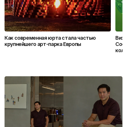
Как современная юрта стала частью
Визу
крупнейшего арт-парка Европы
Coca
колл