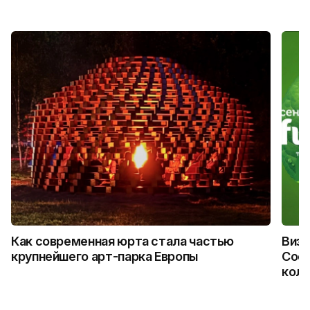
Как современная юрта стала частью
Визу
крупнейшего арт-парка Европы
Coca
колл