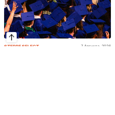
7 Августа, 2026
STEPPE SELECT
На какие специальности проще
получить грант за рубежом:
стипендии, программы и ВУЗы
Большинство студентов считают, что проще
всего получить грант за рубежом на бизнес,
менеджмент или финансы. Но именно там
самая высокая конкуренция: на популярные
программы подаются тысячи абитуриентов.