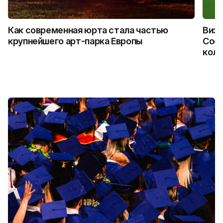
Как современная юрта стала частью
Визу
крупнейшего арт-парка Европы
Coca
колл