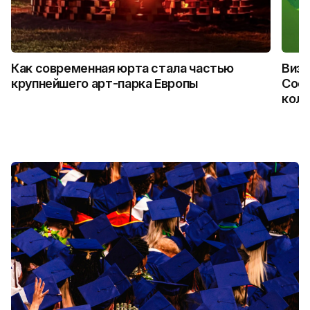
Как современная юрта стала частью
Визу
крупнейшего арт-парка Европы
Coca
колл