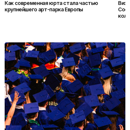
Как современная юрта стала частью
Визу
крупнейшего арт-парка Европы
Coca
колл