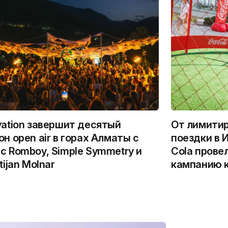
vation завершит десятый
От лимитир
он open air в горах Алматы с
поездки в 
c Romboy, Simple Symmetry и
Cola прове
tijan Molnar
кампанию к