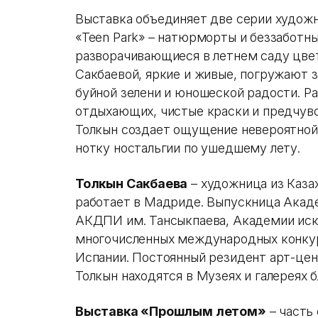
Выставка объединяет две серии художн
«Teen Park» – натюрморты и беззаботн
разворачивающиеся в летнем саду цвет
Сакбаевой, яркие и живые, погружают з
буйной зелени и юношеской радости. Р
отдыхающих, чистые краски и предчувс
Толкын создает ощущение невероятной 
нотку ностальгии по ушедшему лету.
Толкын Сакбаева
– художница из Каза
работает в Мадриде. Выпускница Акаде
АКДПИ им. Тансыкпаева, Академии иск
многочисленных международных конкур
Испании. Постоянный резидент арт-цент
Толкын находятся в Музеях и галереях 
Выставка «Прошлым летом»
– часть