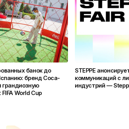
ованных банок до
STEPPE анонсируе
Испанию: бренд Coca-
коммуникаций с л
л грандиозную
индустрий — Steppe
 FIFA World Cup