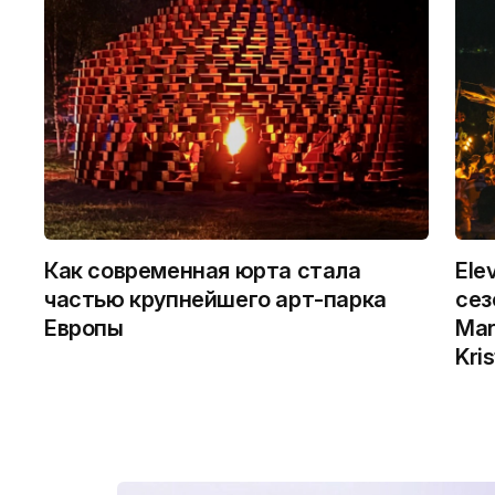
Как современная юрта стала
Ele
частью крупнейшего арт-парка
сез
Европы
Mar
Kris