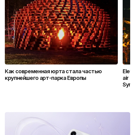
Как современная юрта стала частью
Elev
крупнейшего арт-парка Европы
air 
Symm