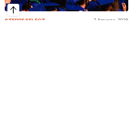
7 Августа, 2026
STEPPE SELECT
На какие специальности проще
получить грант за рубежом:
стипендии, программы и ВУЗы
Большинство студентов считают, что проще
всего получить грант за рубежом на бизнес,
менеджмент или финансы. Но именно там
самая высокая конкуренция: на популярные
программы подаются тысячи абитуриентов.
При этом многие международные стипендии
поддерживают другие направления —
здравоохранение, экологию, образование,