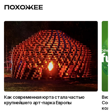
ПОХОЖЕЕ
Как современная юрта стала частью
Визу
крупнейшего арт-парка Европы
Coca
колл