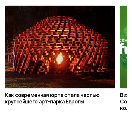
Как современная юрта стала частью
Визу
крупнейшего арт-парка Европы
Coca
колл