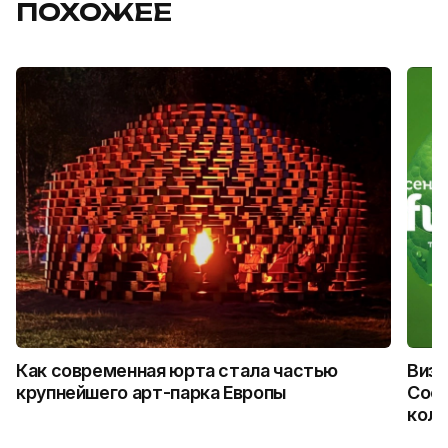
ПОХОЖЕЕ
Как современная юрта стала частью
Визу
крупнейшего арт-парка Европы
Coca
колл