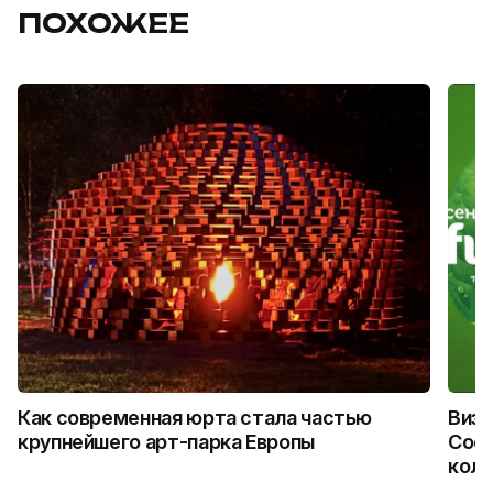
ПОХОЖЕЕ
Как современная юрта стала частью
Визу
крупнейшего арт-парка Европы
Coca
колл