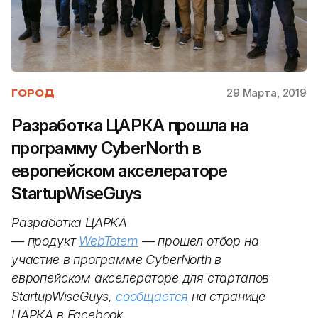
29 Марта, 2019
ГОРОД
Разработка ЦАРКА прошла на
программу CyberNorth в
европейском акселераторе
StartupWiseGuys
Разработка ЦАРКА
— продукт
WebTotem
— прошел отбор на
участие в программе CyberNorth в
европейском акселераторе для стартапов
StartupWiseGuys,
сообщается
на странице
ЦАРКА в Facebook.