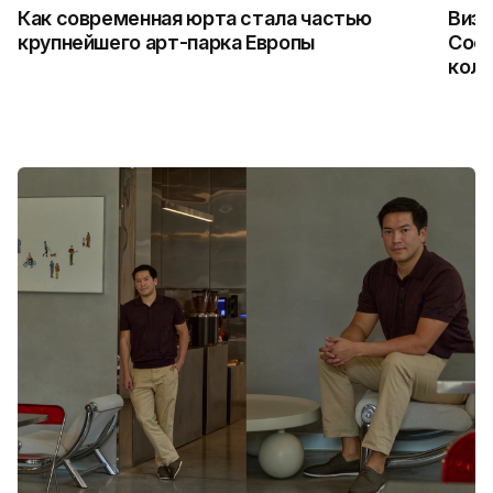
Как современная юрта стала частью
Визу
крупнейшего арт-парка Европы
Coca
колл