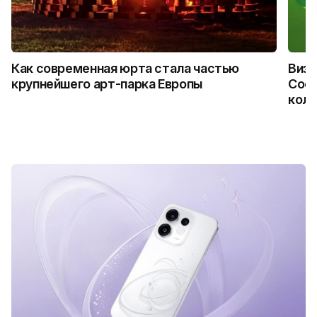
Как современная юрта стала частью
Визу
крупнейшего арт-парка Европы
Coca
колл