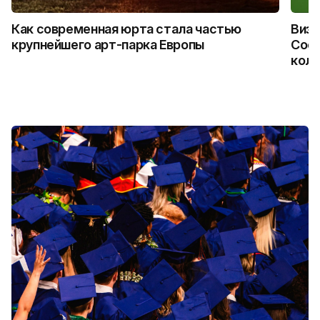
Как современная юрта стала частью
Визу
крупнейшего арт-парка Европы
Coca
колл