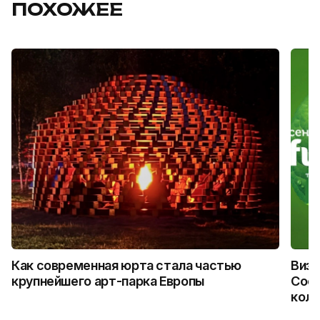
ПОХОЖЕЕ
Как современная юрта стала частью
Визу
крупнейшего арт-парка Европы
Coca
колл