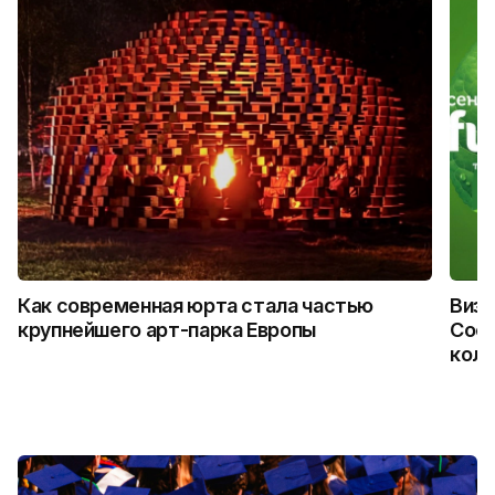
Как современная юрта стала частью
Визу
крупнейшего арт-парка Европы
Coca
колл