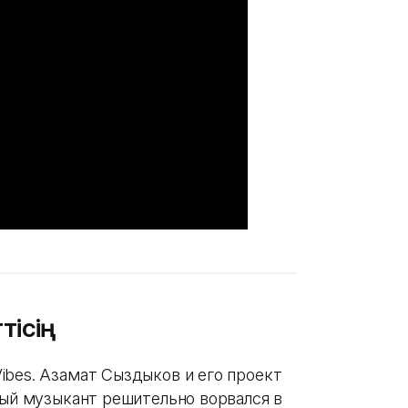
тісің
ibes. Азамат Сыздыков и его проект
вый музыкант решительно ворвался в