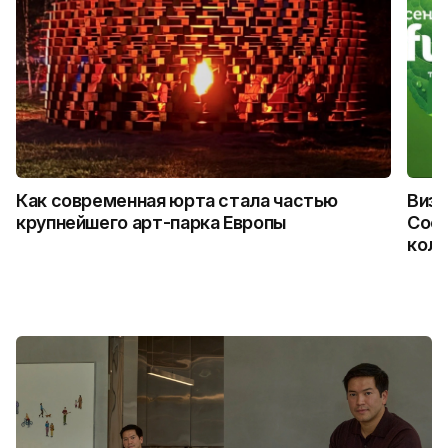
Как современная юрта стала частью
Визу
крупнейшего арт-парка Европы
Coca
колл