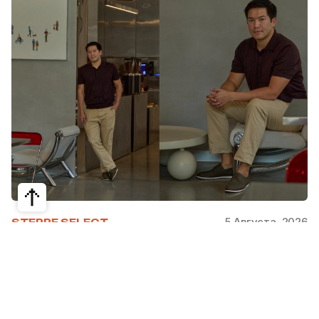
5 Августа, 2026
STEPPE SELECT
Как Ербатыр Турсын отказался от
мечты о NASA и построил
крупнейший бьюти-tech продукт