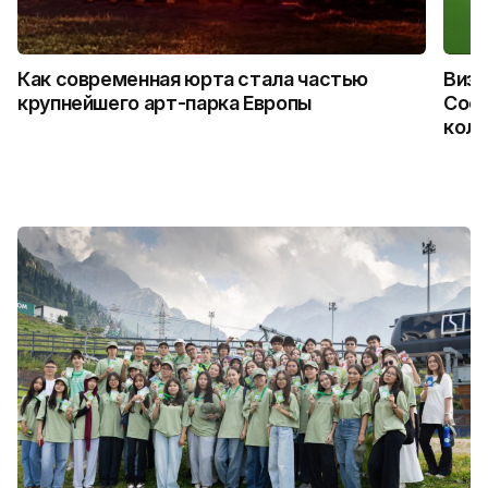
Как современная юрта стала частью
Визу
крупнейшего арт-парка Европы
Coca
колл