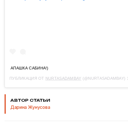
АПАШКА САБИНА!)
ПУБЛИКАЦИЯ ОТ
NURTASADAMBAY
(@NURTASADAMBAY)
1
АВТОР СТАТЬИ
Дарина Жунусова