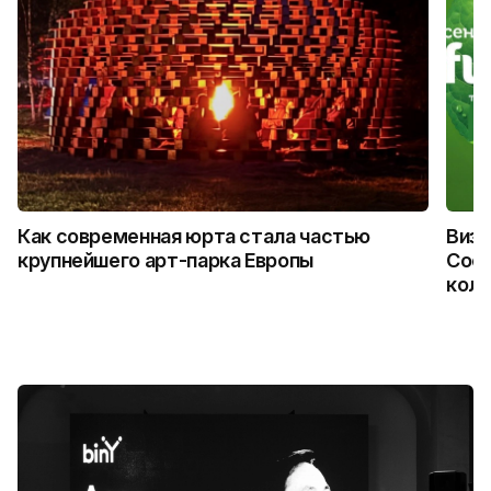
Как современная юрта стала частью
Визу
крупнейшего арт-парка Европы
Coca
колл