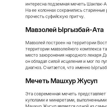
интересна подземная мечеть Шакпак-Ата
На ее колоннах сохранились старинные 
прочесть суфийскую притчу.
Мавзолей Ыргызбай-Ата
Мавзолей построен на территории Вост
территории мавзолейного комплекса та
место захоронения народного лекаря Д
он обладал силой исцеления и мог по п
диагноз. Считается, что именно Ыргызб
Мечеть Машхур Жусуп
Эта современная мечеть представляет
куполами и минаретами, выполненными
Машхур Жусуп является одной из самых