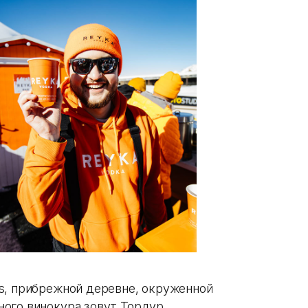
s, прибрежной деревне, окруженной
ного винокура зовут Тордур