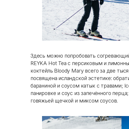
Здесь можно попробовать согревающий 
REYKA Hot Tea c персиковым и лимонны
коктейль Bloody Mary всего за две тыс
посвящена исландской эстетике: обрати
бараниной и соусом катык с травами; Ic
панировке и соус из запечённого перца; 
говяжьей щечкой и миксом соусов.