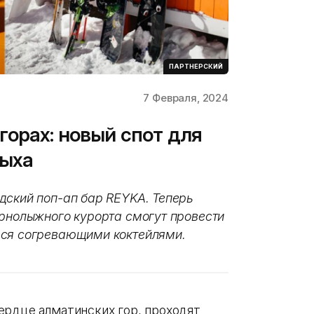
ПАРТНЕРСКИЙ
7 Февраля, 2024
горах: новый спот для
дыха
дский поп-ап бар REYKA. Теперь
орнолыжного курорта смогут провести
ься согревающими коктейлями.
ердце алматинских гор, проходят