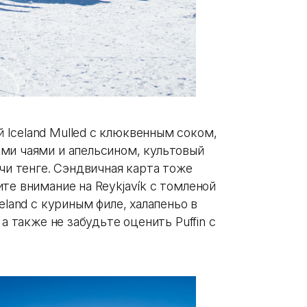
Iceland Mulled с клюквенным соком,
ми чаями и апельсином, культовый
ячи тенге. Сэндвичная карта тоже
те внимание на Reykjavík с томленой
eland c куриным филе, халапеньо в
а также не забудьте оценить Puffin с