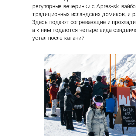
регулярные вечеринки с Apres-ski вайбо
традиционных исландских домиков, и раб
Здесь подают согревающие и прохладит
а к ним подаются четыре вида сэндвиче
устал после катаний.