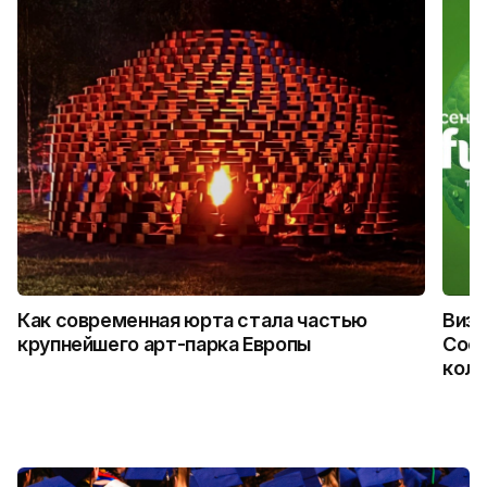
Как современная юрта стала частью
Визу
крупнейшего арт-парка Европы
Coca
колл