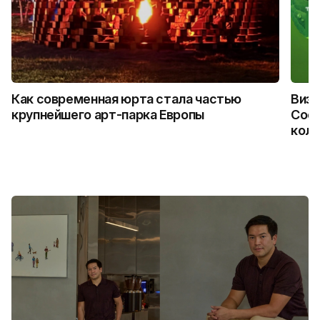
Как современная юрта стала частью
Визу
крупнейшего арт-парка Европы
Coca
колл