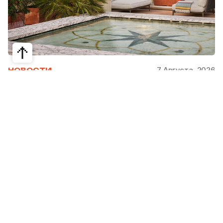
7 Августа, 2026
НОВОСТИ
Bvlgari Hotels & Resorts: флагман в
сердце Рима
Открывшийся в 2023 году Hotel Bvlgari Roma
стал девятой жемчужиной коллекции Bvlgari
Hotels & Resorts, включая отели в Милане,
Лондоне, на Бали, в Пекине, Дубае, Шанхае,
Париже, Токио. Скоро, с 2026 по 2030 гг.,
ожидаются также открытия в Майами, Бодруме,
на Мальдивах, в Кейв-Кей и Абу Даби.