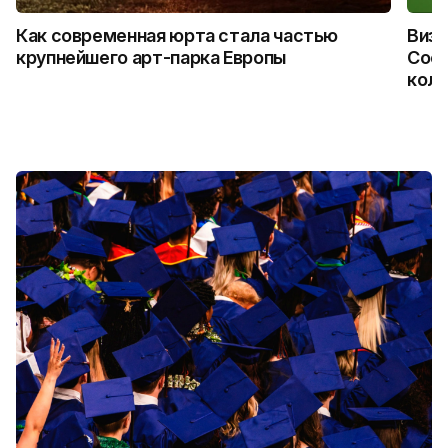
Как современная юрта стала частью
Визу
крупнейшего арт-парка Европы
Coca
колл