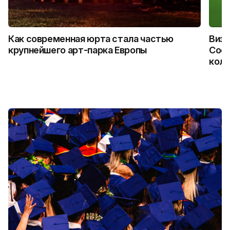
Как современная юрта стала частью
Визу
крупнейшего арт-парка Европы
Coca
колл