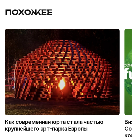
ПОХОЖЕЕ
Как современная юрта стала частью
Визу
крупнейшего арт-парка Европы
Coca
колл