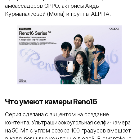
амбассадоров OPPO, актрисы Аиды
Курманалиевой (Mona) и группы ALPHA.
Что умеют камеры Reno16
Серия сделана с акцентом на создание
контента. Ультраширокоугольная селфи-камера
на 50 Мп с углом обзора 100 градусов вмещает
в кадр большую компанию людей. В смартфоне