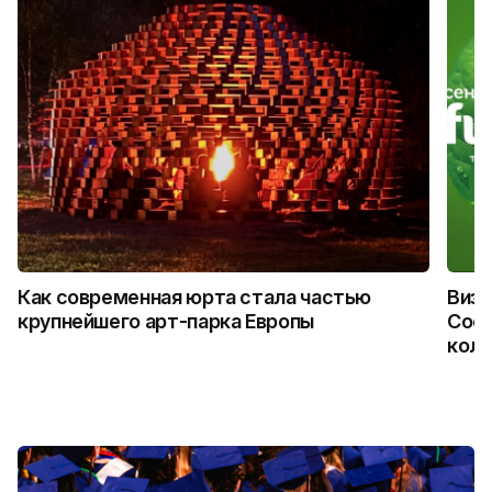
Как современная юрта стала частью
Визу
крупнейшего арт-парка Европы
Coca
колл