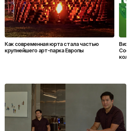
Как современная юрта стала частью
Визу
крупнейшего арт-парка Европы
Coca
колл