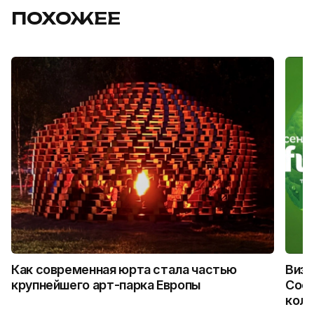
ПОХОЖЕЕ
Как современная юрта стала частью
Визу
крупнейшего арт-парка Европы
Coca
колл