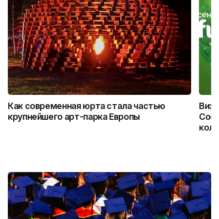
Как современная юрта стала частью
Визу
крупнейшего арт-парка Европы
Coca
колл