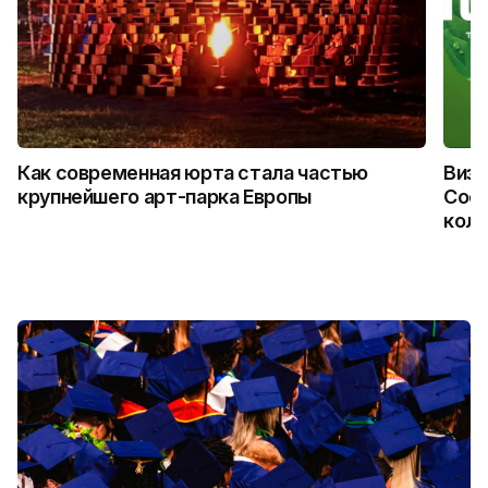
Как современная юрта стала частью
Визу
крупнейшего арт-парка Европы
Coca
колл