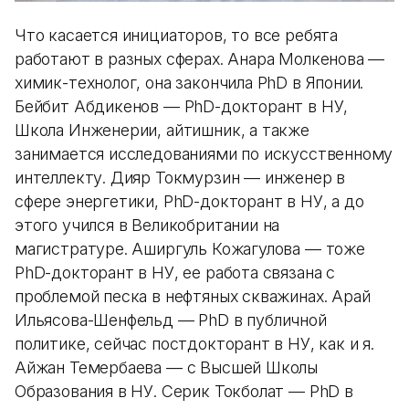
Что касается инициаторов, то все ребята
работают в разных сферах. Анара Молкенова —
химик-технолог, она закончила PhD в Японии.
Бейбит Абдикенов — PhD-докторант в НУ,
Школа Инженерии, айтишник, а также
занимается исследованиями по искусственному
интеллекту. Дияр Токмурзин — инженер в
сфере энергетики, PhD-докторант в НУ, а до
этого учился в Великобритании на
магистратуре. Аширгуль Кожагулова — тоже
PhD-докторант в НУ, ее работа связана с
проблемой песка в нефтяных скважинах. Арай
Ильясова-Шенфельд — PhD в публичной
политике, сейчас постдокторант в НУ, как и я.
Айжан Темербаева — с Высшей Школы
Образования в НУ. Серик Токболат — PhD в