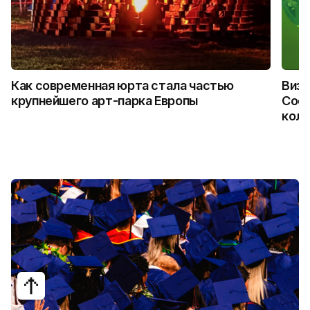
Как современная юрта стала частью
Визу
крупнейшего арт-парка Европы
Coca
колл