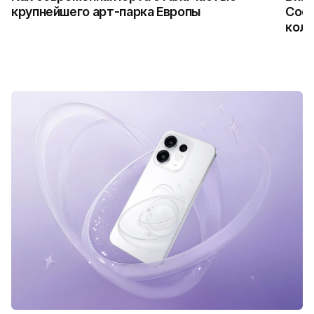
крупнейшего арт-парка Европы
Coca
колл