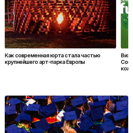
Как современная юрта стала частью
Визу
крупнейшего арт-парка Европы
Coca
колл