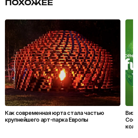
ПОХОЖЕЕ
Как современная юрта стала частью
Визу
крупнейшего арт-парка Европы
Coca
колл